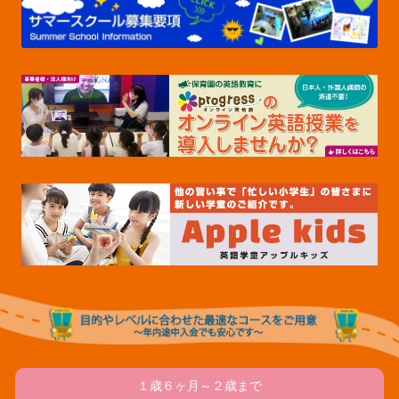
１歳６ヶ月～２歳まで