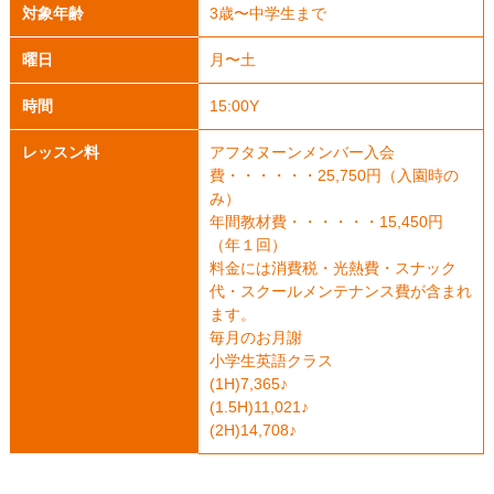
対象年齢
3歳〜中学生まで
曜日
月〜土
時間
15:00Y
レッスン料
アフタヌーンメンバー入会
費・・・・・・25,750円（入園時の
み）
年間教材費・・・・・・15,450円
（年１回）
料金には消費税・光熱費・スナック
代・スクールメンテナンス費が含まれ
ます。
毎月のお月謝
小学生英語クラス
(1H)7,365♪
(1.5H)11,021♪
(2H)14,708♪